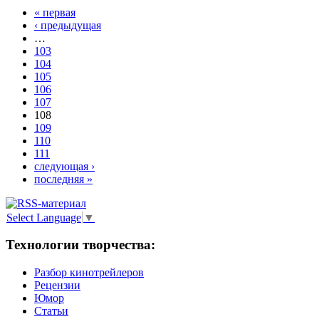
« первая
‹ предыдущая
…
103
104
105
106
107
108
109
110
111
следующая ›
последняя »
Select Language
▼
Технологии творчества:
Разбор кинотрейлеров
Рецензии
Юмор
Статьи