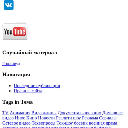
Случайный материал
Голливуд
Навигация
Последние публикации
Правила сайта
Tags in Тема
TV
Анимация
Видеоклипы
Документальное кино
Домашнее
видео
Иное
Кино
Новости
Реалити шоу
Реклама
Сериалы
Сетевое видео
Техвопросы
Ток-шоу
боевик
военная драма