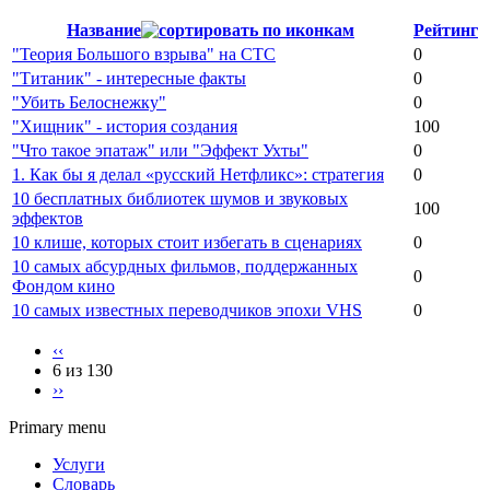
Название
Рейтинг
"Теория Большого взрыва" на СТС
0
"Титаник" - интересные факты
0
"Убить Белоснежку"
0
"Хищник" - история создания
100
"Что такое эпатаж" или "Эффект Ухты"
0
1. Как бы я делал «русский Нетфликс»: стратегия
0
10 бесплатных библиотек шумов и звуковых
100
эффектов
10 клише, которых стоит избегать в сценариях
0
10 самых абсурдных фильмов, поддержанных
0
Фондом кино
10 самых известных переводчиков эпохи VHS
0
‹‹
6 из 130
››
Primary menu
Услуги
Словарь