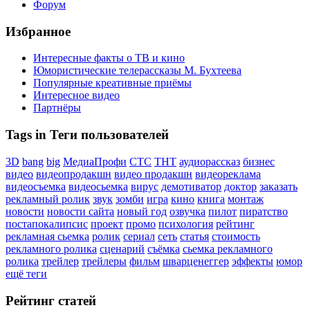
Форум
Избранное
Интересные факты о ТВ и кино
Юмористические телерассказы М. Бухтеева
Популярные креативные приёмы
Интересное видео
Партнёры
Tags in Теги пользователей
3D
bang
big
МедиаПрофи
СТС
ТНТ
аудиорассказ
бизнес
видео
видеопродакшн
видео продакшн
видеореклама
видеосъемка
видеосьемка
вирус
демотиватор
доктор
заказать
рекламный ролик
звук
зомби
игра
кино
книга
монтаж
новости
новости сайта
новый год
озвучка
пилот
пиратство
постапокалипсис
проект
промо
психология
рейтинг
рекламная сьемка
ролик
сериал
сеть
статья
стоимость
рекламного ролика
сценарий
съёмка
сьемка рекламного
ролика
трейлер
трейлеры
фильм
шварценеггер
эффекты
юмор
ещё теги
Рейтинг статей