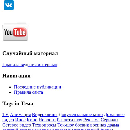
Случайный материал
Правила ведения интервью
Навигация
Последние публикации
Правила сайта
Tags in Тема
TV
Анимация
Видеоклипы
Документальное кино
Домашнее
видео
Иное
Кино
Новости
Реалити шоу
Реклама
Сериалы
Сетевое видео
Техвопросы
Ток-шоу
боевик
военная драма