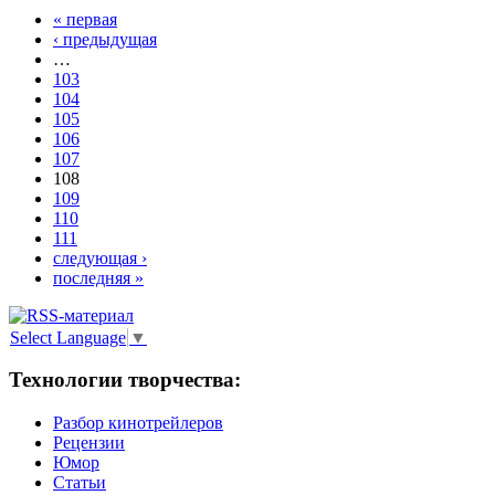
« первая
‹ предыдущая
…
103
104
105
106
107
108
109
110
111
следующая ›
последняя »
Select Language
▼
Технологии творчества:
Разбор кинотрейлеров
Рецензии
Юмор
Статьи