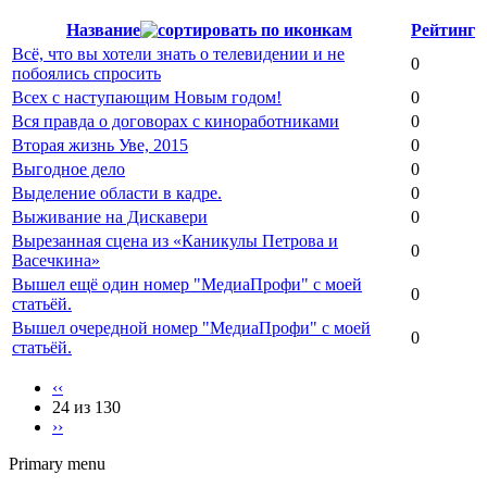
Название
Рейтинг
Всё, что вы хотели знать о телевидении и не
0
побоялись спросить
Всех с наступающим Новым годом!
0
Вся правда о договорах с киноработниками
0
Вторая жизнь Уве, 2015
0
Выгодное дело
0
Выделение области в кадре.
0
Выживание на Дискавери
0
Вырезанная сцена из «Каникулы Петрова и
0
Васечкина»
Вышел ещё один номер "МедиаПрофи" с моей
0
статьёй.
Вышел очередной номер "МедиаПрофи" с моей
0
статьёй.
‹‹
24 из 130
››
Primary menu