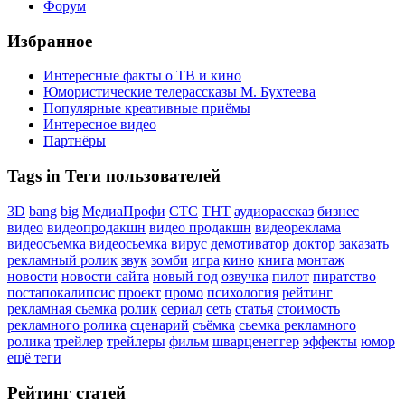
Форум
Избранное
Интересные факты о ТВ и кино
Юмористические телерассказы М. Бухтеева
Популярные креативные приёмы
Интересное видео
Партнёры
Tags in Теги пользователей
3D
bang
big
МедиаПрофи
СТС
ТНТ
аудиорассказ
бизнес
видео
видеопродакшн
видео продакшн
видеореклама
видеосъемка
видеосьемка
вирус
демотиватор
доктор
заказать
рекламный ролик
звук
зомби
игра
кино
книга
монтаж
новости
новости сайта
новый год
озвучка
пилот
пиратство
постапокалипсис
проект
промо
психология
рейтинг
рекламная сьемка
ролик
сериал
сеть
статья
стоимость
рекламного ролика
сценарий
съёмка
сьемка рекламного
ролика
трейлер
трейлеры
фильм
шварценеггер
эффекты
юмор
ещё теги
Рейтинг статей