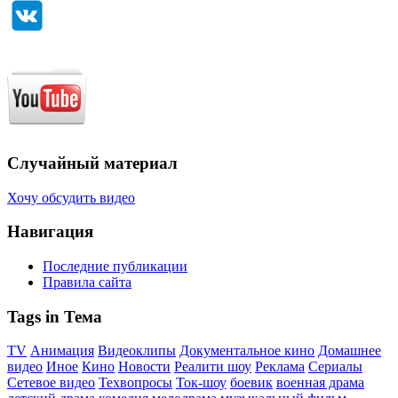
Случайный материал
Хочу обсудить видео
Навигация
Последние публикации
Правила сайта
Tags in Тема
TV
Анимация
Видеоклипы
Документальное кино
Домашнее
видео
Иное
Кино
Новости
Реалити шоу
Реклама
Сериалы
Сетевое видео
Техвопросы
Ток-шоу
боевик
военная драма