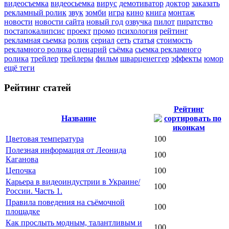
видеосъемка
видеосьемка
вирус
демотиватор
доктор
заказать
рекламный ролик
звук
зомби
игра
кино
книга
монтаж
новости
новости сайта
новый год
озвучка
пилот
пиратство
постапокалипсис
проект
промо
психология
рейтинг
рекламная сьемка
ролик
сериал
сеть
статья
стоимость
рекламного ролика
сценарий
съёмка
сьемка рекламного
ролика
трейлер
трейлеры
фильм
шварценеггер
эффекты
юмор
ещё теги
Рейтинг статей
Рейтинг
Название
Цветовая температура
100
Полезная информация от Леонида
100
Каганова
Цепочка
100
Карьера в видеоиндустрии в Украине/
100
России. Часть 1.
Правила поведения на съёмочной
100
площадке
Как прослыть модным, талантливым и
100