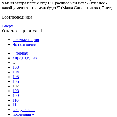
у меня завтра платье будет? Красивое или нет? А главное -
какой у меня завтра муж будет?" (Маша Синельникова, 7 лет)
Бортпроводница
Вверх
Отметок "нравится": 1
4 комментария
Читать далее
« первая
‹ предыдущая
…
103
104
105
106
107
108
109
110
111
следующая ›
последняя »