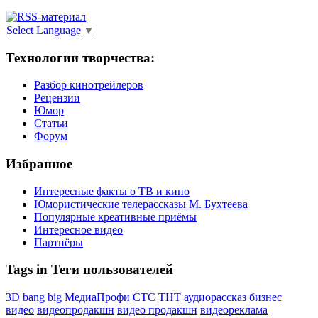
Select Language
▼
Технологии творчества:
Разбор кинотрейлеров
Рецензии
Юмор
Статьи
Форум
Избранное
Интересные факты о ТВ и кино
Юмористические телерассказы М. Бухтеева
Популярные креативные приёмы
Интересное видео
Партнёры
Tags in Теги пользователей
3D
bang
big
МедиаПрофи
СТС
ТНТ
аудиорассказ
бизнес
видео
видеопродакшн
видео продакшн
видеореклама