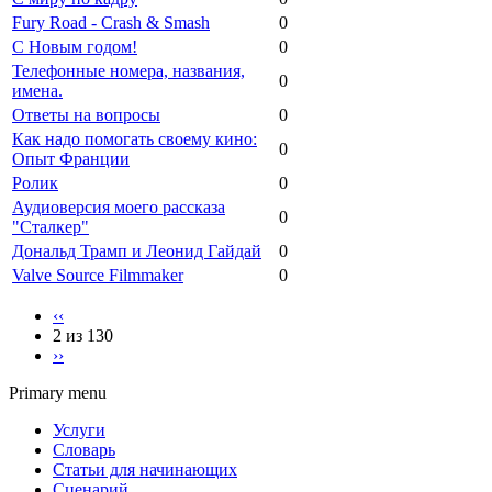
Fury Road - Crash & Smash
0
С Новым годом!
0
Телефонные номера, названия,
0
имена.
Ответы на вопросы
0
Как надо помогать своему кино:
0
Опыт Франции
Ролик
0
Аудиоверсия моего рассказа
0
"Сталкер"
Дональд Трамп и Леонид Гайдай
0
Valve Source Filmmaker
0
‹‹
2 из 130
››
Primary menu
Услуги
Словарь
Статьи для начинающих
Сценарий