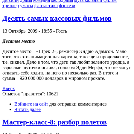
детский
драма
комедия
мелодрама
музыкальный фильм
триллер
ужасы
фантастика
фэнтези
Десять самых кассовых фильмов
13 Октябрь, 2009 - 18:55 - Гость
Десятое место
Десятое место – «Шрек-2», режиссер Эндрю Адамсон. Мало
того, что это анимационная картина, так еще и продолжение,
т.е. сиквел. Дело в том, что дети так любят зеленого уродца, а
взрослые шуточки ослика, голосом Эдди Мерфи, что не могут
отказать себе ходить на него по несколько раз. В итоге и
сумма – 920 000 000 долларов в мировом прокате.
Вверх
Отметок "нравится": 10621
Войдите на сайт
для отправки комментариев
Читать далее
Мастер-класс-8: разбор полетов