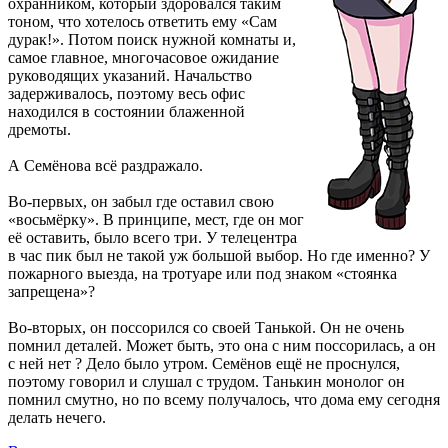
охранником, который здоровался таким
тоном, что хотелось ответить ему «Сам
дурак!». Потом поиск нужной комнаты и,
самое главное, многочасовое ожидание
руководящих указаний. Начальство
задерживалось, поэтому весь офис
находился в состоянии блаженной
дремоты.
А Семёнова всё раздражало.
Во-первых, он забыл где оставил свою
«восьмёрку». В принципе, мест, где он мог
её оставить, было всего три. У телецентра
в час пик был не такой уж большой выбор. Но где именно? У
пожарного выезда, на тротуаре или под знаком «стоянка
запрещена»?
Во-вторых, он поссорился со своей Танькой. Он не очень
помнил деталей. Может быть, это она с ним поссорилась, а он
с ней нет ? Дело было утром. Семёнов ещё не проснулся,
поэтому говорил и слушал с трудом. Танькин монолог он
помнил смутно, но по всему получалось, что дома ему сегодня
делать нечего.