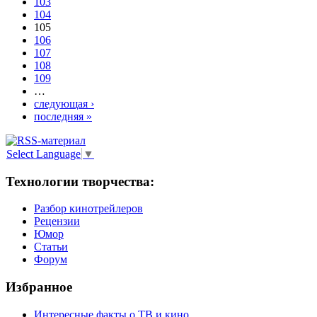
103
104
105
106
107
108
109
…
следующая ›
последняя »
Select Language
▼
Технологии творчества:
Разбор кинотрейлеров
Рецензии
Юмор
Статьи
Форум
Избранное
Интересные факты о ТВ и кино