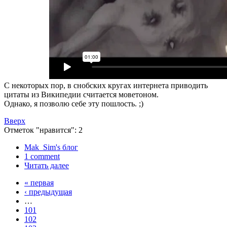
С некоторых пор, в снобских кругах интернета приводить
цитаты из Википедии считается моветоном.
Однако, я позволю себе эту пошлость. ;)
Вверх
Отметок "нравится": 2
Mak_Sim's блог
1 comment
Читать далее
« первая
‹ предыдущая
…
101
102