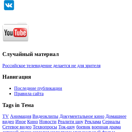
Случайный материал
Российское телевидение делается не для зрителя
Навигация
Последние публикации
Правила сайта
Tags in Тема
TV
Анимация
Видеоклипы
Документальное кино
Домашнее
видео
Иное
Кино
Новости
Реалити шоу
Реклама
Сериалы
Сетевое видео
Техвопросы
Ток-шоу
боевик
военная драма