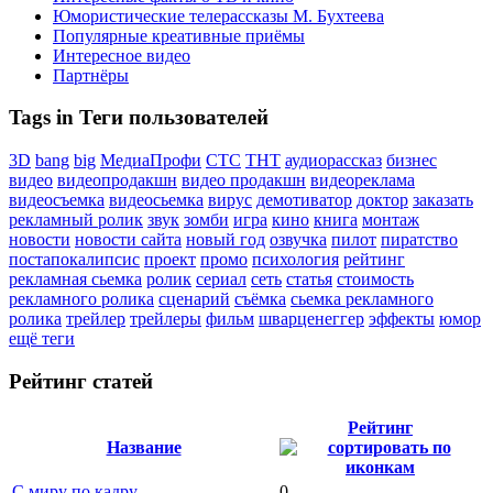
Юмористические телерассказы М. Бухтеева
Популярные креативные приёмы
Интересное видео
Партнёры
Tags in Теги пользователей
3D
bang
big
МедиаПрофи
СТС
ТНТ
аудиорассказ
бизнес
видео
видеопродакшн
видео продакшн
видеореклама
видеосъемка
видеосьемка
вирус
демотиватор
доктор
заказать
рекламный ролик
звук
зомби
игра
кино
книга
монтаж
новости
новости сайта
новый год
озвучка
пилот
пиратство
постапокалипсис
проект
промо
психология
рейтинг
рекламная сьемка
ролик
сериал
сеть
статья
стоимость
рекламного ролика
сценарий
съёмка
сьемка рекламного
ролика
трейлер
трейлеры
фильм
шварценеггер
эффекты
юмор
ещё теги
Рейтинг статей
Рейтинг
Название
С миру по кадру
0