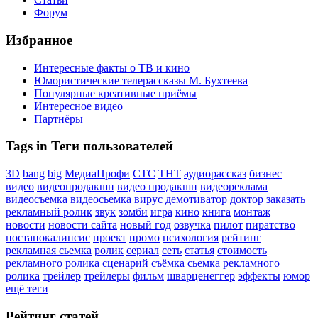
Форум
Избранное
Интересные факты о ТВ и кино
Юмористические телерассказы М. Бухтеева
Популярные креативные приёмы
Интересное видео
Партнёры
Tags in Теги пользователей
3D
bang
big
МедиаПрофи
СТС
ТНТ
аудиорассказ
бизнес
видео
видеопродакшн
видео продакшн
видеореклама
видеосъемка
видеосьемка
вирус
демотиватор
доктор
заказать
рекламный ролик
звук
зомби
игра
кино
книга
монтаж
новости
новости сайта
новый год
озвучка
пилот
пиратство
постапокалипсис
проект
промо
психология
рейтинг
рекламная сьемка
ролик
сериал
сеть
статья
стоимость
рекламного ролика
сценарий
съёмка
сьемка рекламного
ролика
трейлер
трейлеры
фильм
шварценеггер
эффекты
юмор
ещё теги
Рейтинг статей