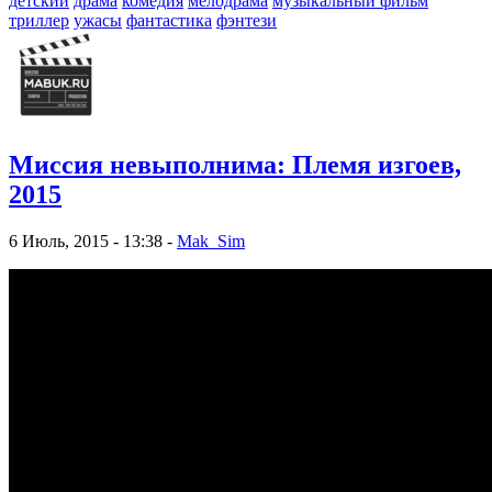
детский
драма
комедия
мелодрама
музыкальный фильм
триллер
ужасы
фантастика
фэнтези
Миссия невыполнима: Племя изгоев,
2015
6 Июль, 2015 - 13:38 -
Mak_Sim