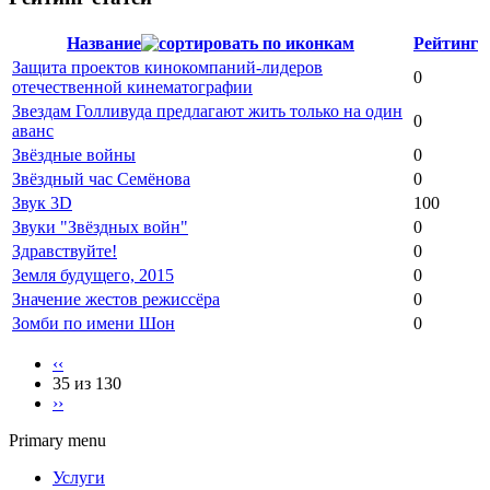
Название
Рейтинг
Защита проектов кинокомпаний-лидеров
0
отечественной кинематографии
Звездам Голливуда предлагают жить только на один
0
аванс
Звёздные войны
0
Звёздный час Семёнова
0
Звук 3D
100
Звуки "Звёздных войн"
0
Здравствуйте!
0
Земля будущего, 2015
0
Значение жестов режиссёра
0
Зомби по имени Шон
0
‹‹
35 из 130
››
Primary menu
Услуги