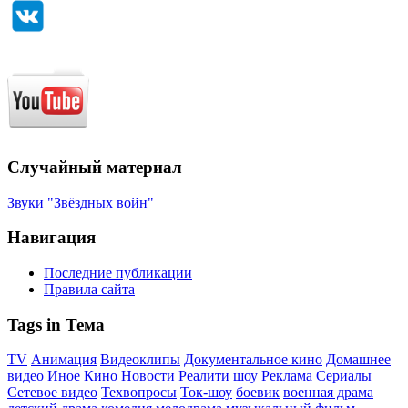
Случайный материал
Звуки "Звёздных войн"
Навигация
Последние публикации
Правила сайта
Tags in Тема
TV
Анимация
Видеоклипы
Документальное кино
Домашнее
видео
Иное
Кино
Новости
Реалити шоу
Реклама
Сериалы
Сетевое видео
Техвопросы
Ток-шоу
боевик
военная драма