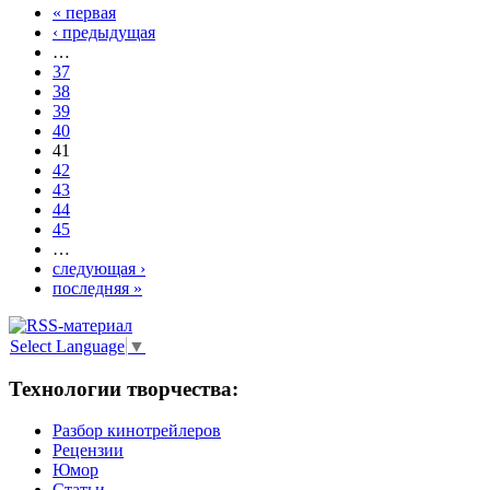
« первая
‹ предыдущая
…
37
38
39
40
41
42
43
44
45
…
следующая ›
последняя »
Select Language
▼
Технологии творчества:
Разбор кинотрейлеров
Рецензии
Юмор
Статьи