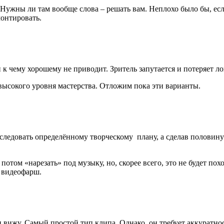
. Нужны ли там вообще слова – решать вам. Неплохо было бы, е
монтировать.
и к чему хорошему не приводит. Зритель запутается и потеряет л
высокого уровня мастерства. Отложим пока эти варианты.
следовать определённому творческому плану, а сделав половину р
 потом «нарезать» под музыку, но, скорее всего, это не будет п
 видеофарш.
и вижу. Самый простой тип клипа. Однако, он требует аккуратно