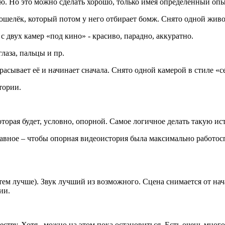
. Но это можно сделать хорошо, только имея определённый опыт 
кошелёк, который потом у него отбирает бомж. Снято одной живо
с двух камер «под кино» - красиво, парадно, аккуратно.
лаза, пальцы и пр.
сывает её и начинает сначала. Снято одной камерой в стиле «се
тории.
которая будет, условно, опорной. Самое логичное делать такую
вное – чтобы опорная видеоистория была максимально работосп
ем лучше). Звук лучший из возможного. Сцена снимается от нача
ии.
честву. Хотя, можно на этом пока остановиться. Есть очень мно