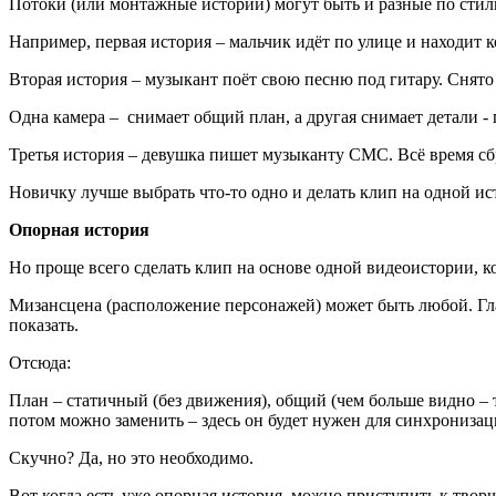
Потоки (или монтажные истории) могут быть и разные по стилю
Например, первая история – мальчик идёт по улице и находит 
Вторая история – музыкант поёт свою песню под гитару. Снято 
Одна камера – снимает общий план, а другая снимает детали - г
Третья история – девушка пишет музыканту СМС. Всё время сбра
Новичку лучше выбрать что-то одно и делать клип на одной ис
Опорная история
Но проще всего сделать клип на основе одной видеоистории, 
Мизансцена (расположение персонажей) может быть любой. Гла
показать.
Отсюда:
План – статичный (без движения), общий (чем больше видно – т
потом можно заменить – здесь он будет нужен для синхронизац
Скучно? Да, но это необходимо.
Вот когда есть уже опорная история, можно приступить к твор