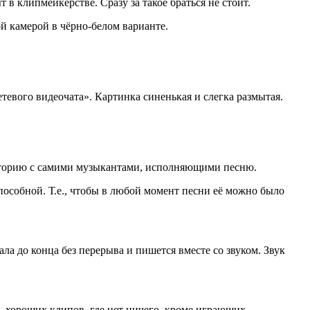
в клипмейкерстве. Сразу за такое браться не стоит.
й камерой в чёрно-белом варианте.
тевого видеочата». Картинка синенькая и слегка размытая.
 историю с самими музыкантами, исполняющими песню.
особной. Т.е., чтобы в любой момент песни её можно было
ла до конца без перерыва и пишется вместе со звуком. Звук
го хороших клипов, где нет ничего, кроме играющих