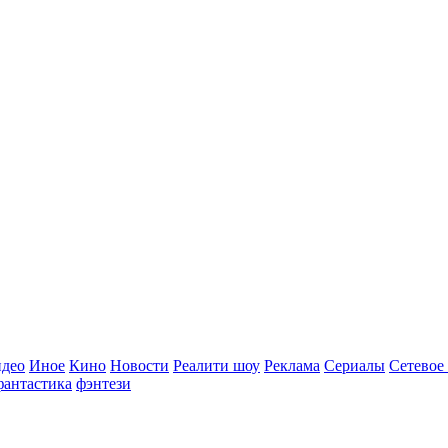
идео
Иное
Кино
Новости
Реалити шоу
Реклама
Сериалы
Сетевое
фантастика
фэнтези