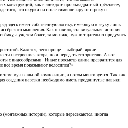
ых конструкций, как в анекдоте про «квадратный трёхчлен»,
оде того, что окурки на столе символизируют строку о
ряд здесь имеет собственную логику, имеющую к звуку лишь
ежиссёрского мышления. Как правило, эта визуальная история
съёмку, а уж, тем более, за монтаж, нужно тщательно продумать
ростотой. Кажется, чего проще – выбирай яркие
ести настроение автора, но и передать его зрителю. А вот
аботы с видеообразами. Иначе просмотр клипа превратится для
мне всё время показывают велосипед?».
по теме музыкальной композиции, а потом монтируется. Так как
 для создания нарезки необходимо иметь продвинутые навыки
о (монтажных историй), которые пересекаются, иногда