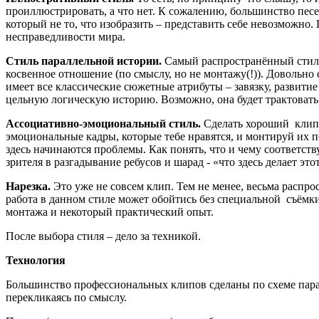
проиллюстрировать, а что нет. К сожалению, большинство песе
который не то, что изобразить – представить себе невозможно
несправедливости мира.
Стиль параллельной истории.
Самый распространённый стиль
косвенное отношение (по смыслу, но не монтажу(!)). Довольно
имеет все классические сюжетные атрибуты – завязку, развитие
цельную логическую историю. Возможно, она будет трактоват
Ассоциативно-эмоциональный стиль.
Сделать хороший клип в
эмоциональные кадры, которые тебе нравятся, и монтируй их по
здесь начинаются проблемы. Как понять, что и чему соответст
зрителя в разгадывание ребусов и шарад - «что здесь делает эт
Нарезка.
Это уже не совсем клип. Тем не менее, весьма распро
работа в данном стиле может обойтись без специальной съёмки
монтажа и некоторый практический опыт.
После выбора стиля – дело за техникой.
Технология
Большинство профессиональных клипов сделаны по схеме паралл
перекликаясь по смыслу.