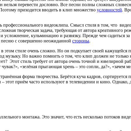
н нельзя перевести дословно. Все песни полны сложных словесн
. Поэтому приходится вводить в клип множество
условностей
. Вр
 профессионального видеоклипа. Смысл стиля в том, что видео
 сложная творческая задача, требующая от автора креативного р
 и усложнение, кульминацию и развязку. Прежде чем садиться за 
ь песню с совершенно неожиданной
стороны
.
 этом стиле очень сложно. Но он подкупает своей кажущейся п
д музыку. Но важно помнить о том, что клип должен не только н
вует? Этот стиль требует от автора очень точной и ювелирной р
от чувак?», «зелёная прыгающая хрень – это сопли, да?», «зачем 
странённая форма творчества. Берётся куча кадров, сортируется 
 – этот приём часто используют в телевидении и кино. Однако,
ельного монтажа. Это значит, что есть несколько потоков виде