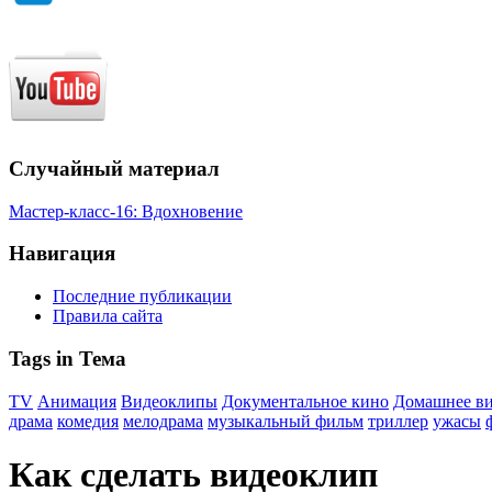
Случайный материал
Мастер-класс-16: Вдохновение
Навигация
Последние публикации
Правила сайта
Tags in Тема
TV
Анимация
Видеоклипы
Документальное кино
Домашнее в
драма
комедия
мелодрама
музыкальный фильм
триллер
ужасы
Как сделать видеоклип